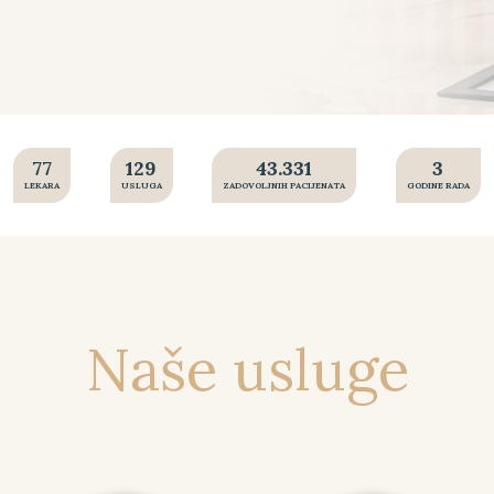
90
150
50.000
4
LEKARA
USLUGA
ZADOVOLJNIH PACIJENATA
GODINE RADA
Naše usluge