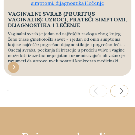
VAGINALNI SVRAB (PRURITUS
VAGINALIS): UZROCI, PRATEĆI SIMPTOMI,
DIJAGNOSTIKA I LEČENJE
Vaginalni svrab je jedan od najčešćih razloga zbog kojeg
žene traže ginekološki savet - i jedan od onih simptoma
koji se najčešće pogrešno dijagnostikuje i pogrešno leči.
Osećaj svraba, peckanja ili iritacije u predelu vulve i vagine
može biti izuzetno neprijatan i uznemiravajući, ali važno je
razumeti da gotovo uvek postoji konkretan medicinski
uzrok koji se može otkloniti uz pravu dijagnostiku i
odgovarajuću terapiju.
`