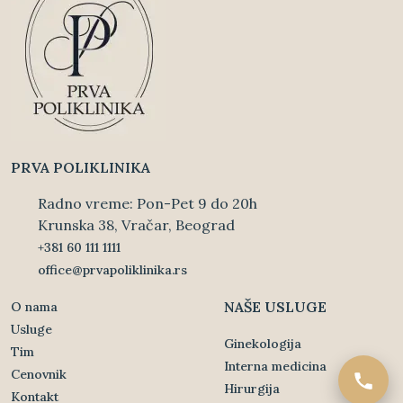
PRVA POLIKLINIKA
Radno vreme: Pon-Pet 9 do 20h
Krunska 38, Vračar, Beograd
+381 60 111 1111
office@prvapoliklinika.rs
NAŠE USLUGE
O nama
Usluge
Ginekologija
Tim
Interna medicina
Cenovnik
Hirurgija
Kontakt