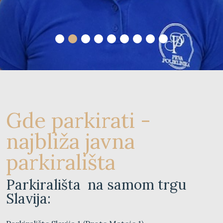
Gde parkirati -
najbliža javna
parkirališta
Parkirališta na samom trgu
Slavija: