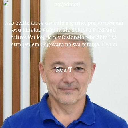
o
Ako želite da se osećate sigurno, preporučujem
ovu kliniku. Puno hvala doktoru Predragu
Mitroviću koji je profesionalan, brižljiv i sa
strpljenjem odgovara na sva pitanja. Hvala!
Rea T