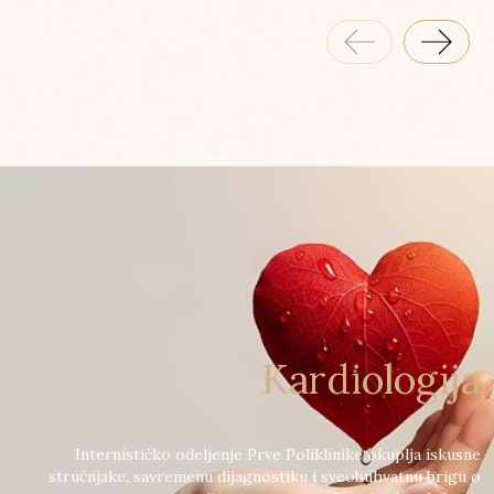
Kardiologija
Internističko odeljenje Prve Poliklinike okuplja iskusne
stručnjake, savremenu dijagnostiku i sveobuhvatnu brigu o