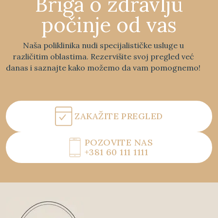
Briga o zdravlju
počinje od vas
Naša poliklinika nudi specijalističke usluge u
različitim oblastima. Rezervišite svoj pregled već
danas i saznajte kako možemo da vam pomognemo!
ZAKAŽITE PREGLED
POZOVITE NAS
+381 60 111 1111