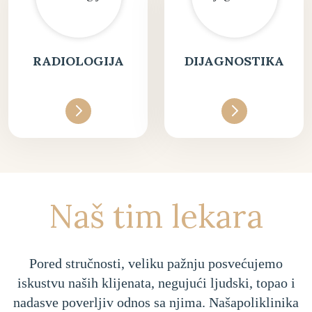
RADIOLOGIJA
DIJAGNOSTIKA
Naš tim lekara
Pored stručnosti, veliku pažnju posvećujemo
iskustvu naših klijenata, negujući ljudski, topao i
nadasve poverljiv odnos sa njima. Našapoliklinika