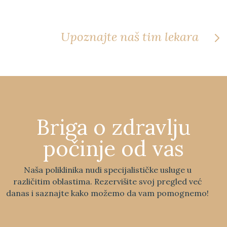
Upoznajte naš tim lekara
Briga o zdravlju
počinje od vas
Naša poliklinika nudi specijalističke usluge u
različitim oblastima. Rezervišite svoj pregled već
danas i saznajte kako možemo da vam pomognemo!