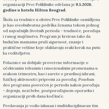
organizaciji Prve Poliklinike održana je
9.5.2026.
godine u hotelu Hilton Beograd.
Škola za trudnice u okviru Prve Poliklinike osmišljena
je kao sveobuhvatna podrška ženama tokom jednog
od najvažnijih životnih perioda - trudnoće, porođaja
i ranog majčinstva. Program je kreiran tako da
budućim mamama pruži sigurnost, znanje i
praktične veštine koje olakšavaju svaki korak na putu
ka roditeljstvu.
Polaznice su dobijale proverene informacije o
očekivanim telesnim i emocionalnim promenama u
svakom trimestru, kao i savete o pravilnoj ishrani,
fizičkoj aktivnosti i pripremi za porođaj. Poseban
deo programa posvećen je periodu nakon porođaja
- dojenju, nezi bebe, postporođajnom oporavku i
organizaciji prvih dana kod kuće.
Predavanja je vodio iskusan i multidisciplinaran tim