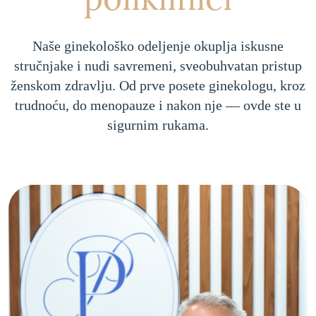
Naše ginekološko odeljenje okuplja iskusne
stručnjake i nudi savremeni, sveobuhvatan pristup
ženskom zdravlju. Od prve posete ginekologu, kroz
trudnoću, do menopauze i nakon nje — ovde ste u
sigurnim rukama.