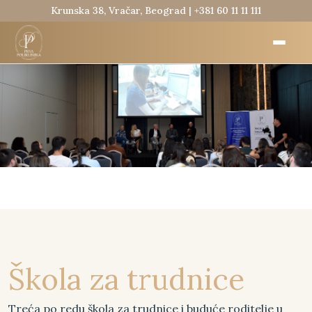
Krunska 38, Vračar, Beograd |
+381 60 11 11 111
Škola za trudnice
Treća po redu škola za trudnice i buduće roditelje u