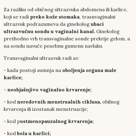
Za razliku od običnog ultrazvuka abdomena ili karlice,
koji se radi
preko kože stomaka
, trasnvaginalni
ultrazvuk podrazumeva da ginekolog
ubaci
ultrazvučnu sondu u vaginalni kanal.
Ginekolog
prethodno vrh transvaginalne sonde prekrije gelom, a
na sondu navuče posebnu gumenu navlaku.
Transvaginalni ultrazvuk radi se:
- kada postoji sumnja na
oboljenja organa male
karlice;
-
neobjašnjivo vaginalno krvarenje;
- kod
neredovnih menstrualnih ciklusa,
obilnog
krvarenja ili izostanak menstruacije;
- kod p
ostmenopauzalnog krvarenja;
- kod
bola u karlici;