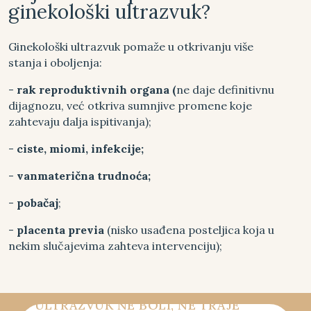
ginekološki ultrazvuk?
Ginekološki ultrazvuk pomaže u otkrivanju više
stanja i oboljenja:
-
rak reproduktivnih organa (
ne daje definitivnu
dijagnozu, već otkriva sumnjive promene koje
zahtevaju dalja ispitivanja);
-
ciste, miomi, infekcije;
-
vanmaterična trudnoća;
-
pobačaj
;
-
placenta
previa
(nisko usađena posteljica koja u
nekim slučajevima zahteva intervenciju);
ULTRAZVUK NE BOLI, NE TRAJE