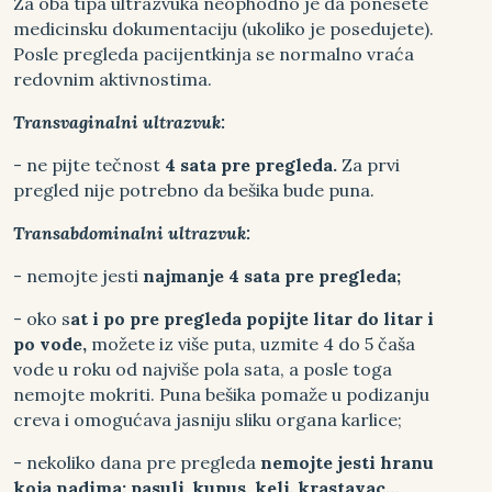
Za oba tipa ultrazvuka neophodno je da ponesete
medicinsku dokumentaciju (ukoliko je posedujete).
Posle pregleda pacijentkinja se normalno vraća
redovnim aktivnostima.
Transvaginalni ultrazvuk:
- ne pijte tečnost
4 sata pre pregleda.
Za prvi
pregled nije potrebno da bešika bude puna.
Transabdominalni ultrazvuk:
- nemojte jesti
najmanje 4 sata pre pregleda;
- oko s
at i po pre pregleda popijte litar do litar i
po vode,
možete iz više puta, uzmite 4 do 5 čaša
vode u roku od najviše pola sata, a posle toga
nemojte mokriti. Puna bešika pomaže u podizanju
creva i omogućava jasniju sliku organa karlice;
- nekoliko dana pre pregleda
nemojte
jesti hranu
koja nadima: pasulj, kupus, kelj, krastavac…