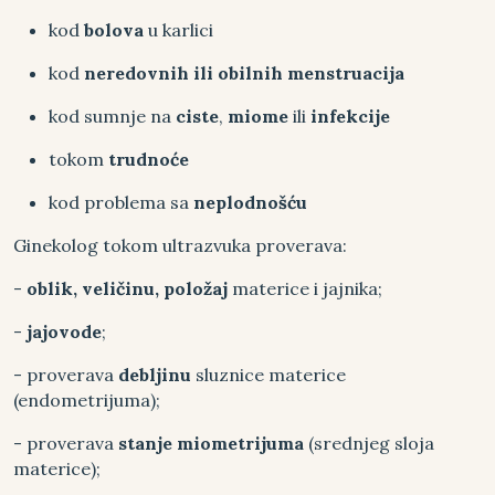
kod
bolova
u karlici
kod
neredovnih ili obilnih menstruacija
kod sumnje na
ciste
,
miome
ili
infekcije
tokom
trudnoće
kod problema sa
neplodnošću
Ginekolog tokom ultrazvuka proverava:
-
oblik, veličinu, položaj
materice i jajnika;
-
jajovode
;
- proverava
debljinu
sluznice materice
(endometrijuma);
- proverava
stanje miometrijuma
(srednjeg sloja
materice);