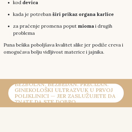
kod
devica
kada je potreban
širi prikaz organa karlice
za praćenje promena poput
mioma
i drugih
problema
Puna bešika poboljšava kvalitet slike jer podiže creva i
omogućava bolju vidljivost materice i jajnika.
BEZBOLAN. BEZBEDAN. PRECIZAN.
GINEKOLOŠKI ULTRAZVUK U PRVOJ
POLIKLINICI — JER ZASLUŽUJETE DA
ZNATE DA STE DOBRO.