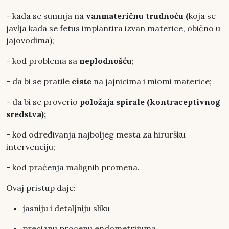
- kada se sumnja na
vanmateričnu trudnoću (
koja se
javlja kada se fetus implantira izvan materice, obično u
jajovodima);
- kod problema sa
neplodnošću
;
- da bi se pratile
ciste
na jajnicima i miomi materice;
- da bi se proverio
položaja spirale (kontraceptivnog
sredstva);
- kod određivanja najboljeg mesta za hiruršku
intervenciju;
- kod praćenja malignih promena.
Ovaj pristup daje:
jasniju i detaljniju sliku
preciznu procenu endometrijuma