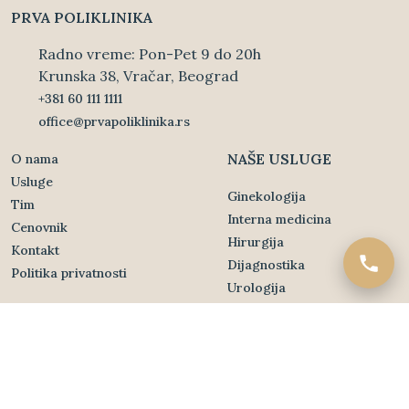
PRVA POLIKLINIKA
Radno vreme: Pon-Pet 9 do 20h
Krunska 38, Vračar, Beograd
+381 60 111 1111
office@prvapoliklinika.rs
NAŠE USLUGE
O nama
Usluge
Ginekologija
Tim
Interna medicina
Cenovnik
Hirurgija
Kontakt
Dijagnostika
Politika privatnosti
Urologija
Kućno lečenje
Infuzione vitaminske
terapije
Copyrights 2026. Sva prava zadržana -
.
Powered by Dajbog