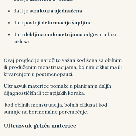
da li je
struktura ujednačena
da li postoji
deformacija
šupljine
da li
debljina endometrijuma
odgovara fazi
ciklusa
Ovaj pregled je naročito važan kod žena sa obilnim
ili produženim menstruacijama, bolnim ciklusima ili
krvarenjem u postmenopauzi.
Ultrazvuk materice pomaže u planiranju daljih
dijagnostičkih ili terapijskih koraka.
kod obilnih menstruacija, bolnih ciklusa i kod
sumnje na hormonalne poremećaje.
Ultrazvuk grlića materice