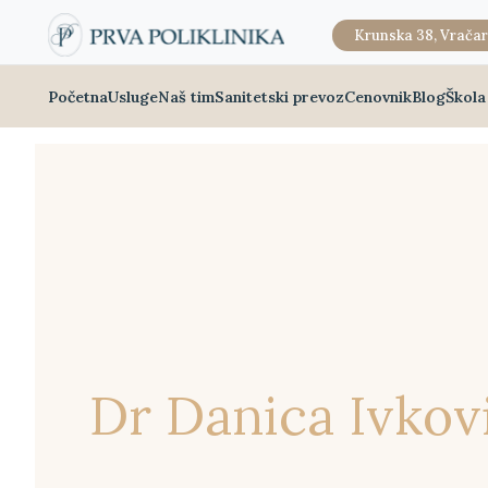
Krunska 38, Vračar
Početna
Usluge
Naš tim
Sanitetski prevoz
Cenovnik
Blog
Škola
Dr Danica Ivkov