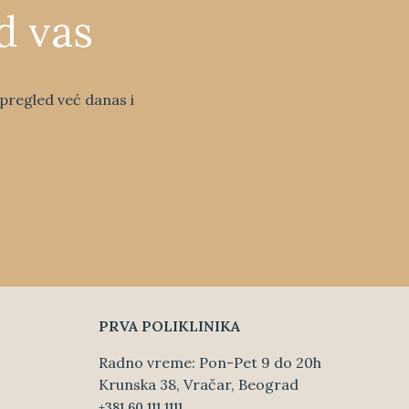
d vas
j pregled već danas i
PRVA POLIKLINIKA
Radno vreme: Pon-Pet 9 do 20h
Krunska 38, Vračar, Beograd
+381 60 111 1111