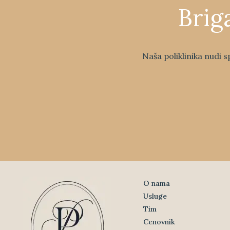
Brig
Naša poliklinika nudi s
O nama
Usluge
Tim
Cenovnik