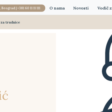
O nama
Novosti
Vodič z
, Beograd |
+381 60 11 11 111
 za trudnice
ić