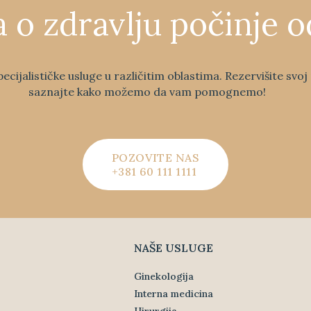
a o zdravlju počinje o
pecijalističke usluge u različitim oblastima. Rezervišite svo
saznajte kako možemo da vam pomognemo!
POZOVITE NAS
+381 60 111 1111
NAŠE USLUGE
Ginekologija
Interna medicina