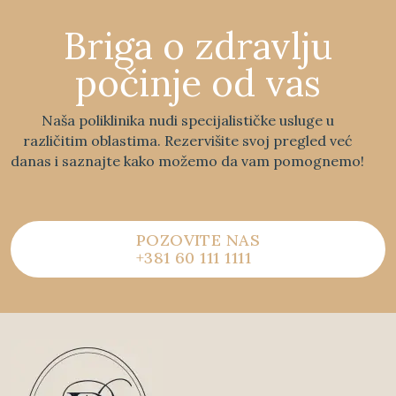
Briga o zdravlju
počinje od vas
Naša poliklinika nudi specijalističke usluge u
različitim oblastima. Rezervišite svoj pregled već
danas i saznajte kako možemo da vam pomognemo!
POZOVITE NAS
+381 60 111 1111