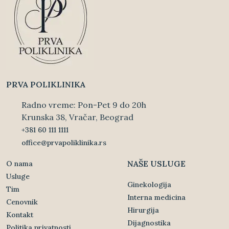
PRVA POLIKLINIKA
Radno vreme: Pon-Pet 9 do 20h
Krunska 38, Vračar, Beograd
+381 60 111 1111
office@prvapoliklinika.rs
NAŠE USLUGE
O nama
Usluge
Ginekologija
Tim
Interna medicina
Cenovnik
Hirurgija
Kontakt
Dijagnostika
Politika privatnosti