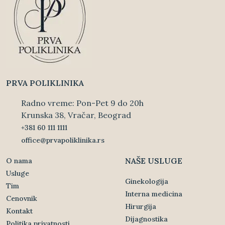
PRVA POLIKLINIKA
Radno vreme: Pon-Pet 9 do 20h
Krunska 38, Vračar, Beograd
+381 60 111 1111
office@prvapoliklinika.rs
NAŠE USLUGE
O nama
Usluge
Ginekologija
Tim
Interna medicina
Cenovnik
Hirurgija
Kontakt
Dijagnostika
Politika privatnosti