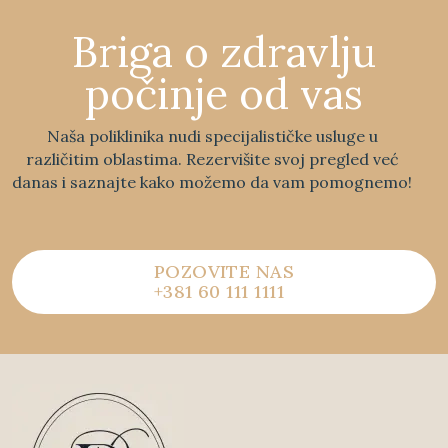
Briga o zdravlju
počinje od vas
Naša poliklinika nudi specijalističke usluge u
različitim oblastima. Rezervišite svoj pregled već
danas i saznajte kako možemo da vam pomognemo!
POZOVITE NAS
+381 60 111 1111