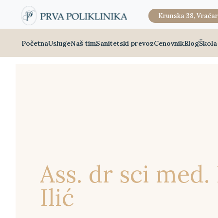
Krunska 38, Vračar
Početna
Usluge
Naš tim
Sanitetski prevoz
Cenovnik
Blog
Škola
Ass. dr sci med.
Ilić