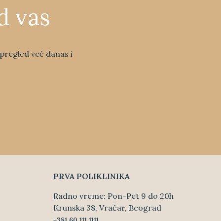
d vas
j pregled već danas i
PRVA POLIKLINIKA
Radno vreme: Pon-Pet 9 do 20h
Krunska 38, Vračar, Beograd
+381 60 111 1111