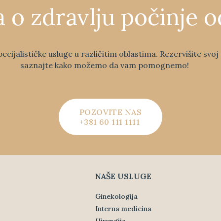
a o zdravlju počinje o
pecijalističke usluge u različitim oblastima. Rezervišite svo
saznajte kako možemo da vam pomognemo!
POZOVITE NAS
+381 60 111 1111
NAŠE USLUGE
Ginekologija
Interna medicina