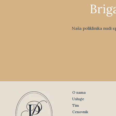
Brig
Naša poliklinika nudi s
O nama
Usluge
Tim
Cenovnik