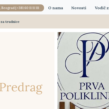
O nama
Novosti
Vodič z
, Beograd |
+381 60 11 11 111
 za trudnice
 Predrag