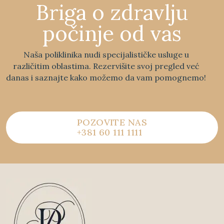
Briga o zdravlju
počinje od vas
Naša poliklinika nudi specijalističke usluge u
različitim oblastima. Rezervišite svoj pregled već
danas i saznajte kako možemo da vam pomognemo!
POZOVITE NAS
+381 60 111 1111