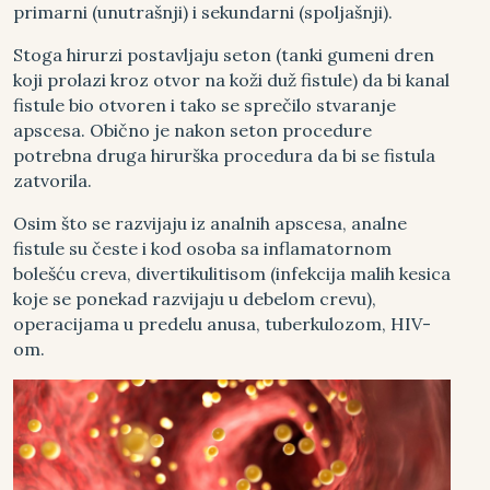
primarni (unutrašnji) i sekundarni (spoljašnji).
Stoga hirurzi postavljaju seton (tanki gumeni dren
koji prolazi kroz otvor na koži duž fistule) da bi kanal
fistule bio otvoren i tako se sprečilo stvaranje
apscesa. Obično je nakon seton procedure
potrebna druga hirurška procedura da bi se fistula
zatvorila.
Osim što se razvijaju iz analnih apscesa, analne
fistule su česte i kod osoba sa inflamatornom
bolešću creva, divertikulitisom (infekcija malih kesica
koje se ponekad razvijaju u debelom crevu),
operacijama u predelu anusa, tuberkulozom, HIV-
om.