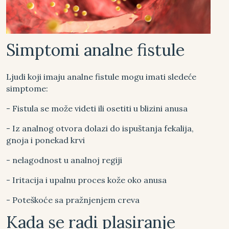
Simptomi analne fistule
Ljudi koji imaju analne fistule mogu imati sledeće
simptome:
- Fistula se može videti ili osetiti u blizini anusa
- Iz analnog otvora dolazi do ispuštanja fekalija,
gnoja i ponekad krvi
- nelagodnost u analnoj regiji
- Iritacija i upalnu proces kože oko anusa
- Poteškoće sa pražnjenjem creva
Kada se radi plasiranje