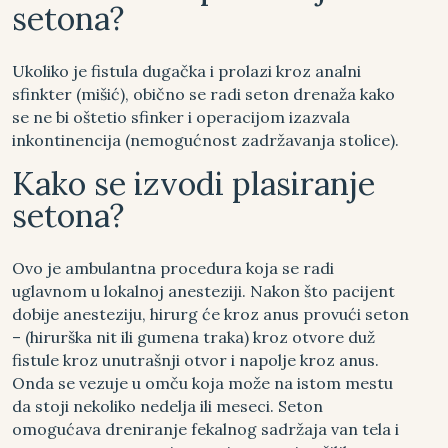
setona?
Ukoliko je fistula dugačka i prolazi kroz analni
sfinkter (mišić), obično se radi seton drenaža kako
se ne bi oštetio sfinker i operacijom izazvala
inkontinencija (nemogućnost zadržavanja stolice).
Kako se izvodi plasiranje
setona?
Ovo je ambulantna procedura koja se radi
uglavnom u lokalnoj anesteziji. Nakon što pacijent
dobije anesteziju, hirurg će kroz anus provući seton
– (hirurška nit ili gumena traka) kroz otvore duž
fistule kroz unutrašnji otvor i napolje kroz anus.
Onda se vezuje u omču koja može na istom mestu
da stoji nekoliko nedelja ili meseci. Seton
omogućava dreniranje fekalnog sadržaja van tela i