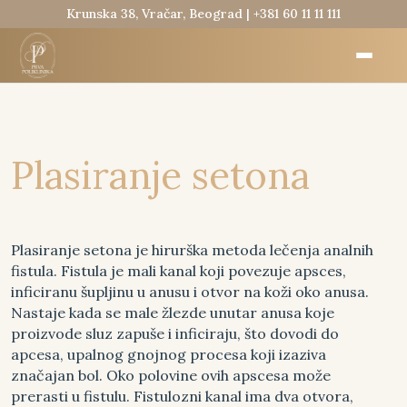
Krunska 38, Vračar, Beograd |
+381 60 11 11 111
Plasiranje setona
Plasiranje setona je hirurška metoda lečenja analnih
fistula. Fistula je mali kanal koji povezuje apsces,
inficiranu šupljinu u anusu i otvor na koži oko anusa.
Nastaje kada se male žlezde unutar anusa koje
proizvode sluz zapuše i inficiraju, što dovodi do
apcesa, upalnog gnojnog procesa koji izaziva
značajan bol. Oko polovine ovih apscesa može
prerasti u fistulu. Fistulozni kanal ima dva otvora,