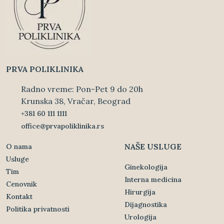
PRVA POLIKLINIKA
Radno vreme: Pon-Pet 9 do 20h
Krunska 38, Vračar, Beograd
+381 60 111 1111
office@prvapoliklinika.rs
NAŠE USLUGE
O nama
Usluge
Ginekologija
Tim
Interna medicina
Cenovnik
Hirurgija
Kontakt
Dijagnostika
Politika privatnosti
Urologija