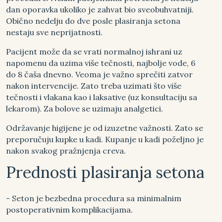
dan oporavka ukoliko je zahvat bio sveobuhvatniji.
Obično nedelju do dve posle plasiranja setona
nestaju sve neprijatnosti.
Pacijent može da se vrati normalnoj ishrani uz
napomenu da uzima više tečnosti, najbolje vode, 6
do 8 čaša dnevno. Veoma je važno sprečiti zatvor
nakon intervencije. Zato treba uzimati što više
tečnosti i vlakana kao i laksative (uz konsultaciju sa
lekarom). Za bolove se uzimaju analgetici.
Održavanje higijene je od izuzetne važnosti. Zato se
preporučuju kupke u kadi. Kupanje u kadi poželjno je
nakon svakog pražnjenja creva.
Prednosti plasiranja setona
- Seton je bezbedna procedura sa minimalnim
postoperativnim komplikacijama.