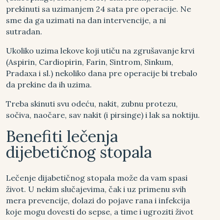
prekinuti sa uzimanjem 24 sata pre operacije. Ne
sme da ga uzimati na dan intervencije, a ni
sutradan.
Ukoliko uzima lekove koji utiču na zgrušavanje krvi
(Aspirin, Cardiopirin, Farin, Sintrom, Sinkum,
Pradaxa i sl.) nekoliko dana pre operacije bi trebalo
da prekine da ih uzima.
Treba skinuti svu odeću, nakit, zubnu protezu,
sočiva, naočare, sav nakit (i pirsinge) i lak sa noktiju.
Benefiti lečenja
dijebetičnog stopala
Lečenje dijabetičnog stopala može da vam spasi
život. U nekim slučajevima, čak i uz primenu svih
mera prevencije, dolazi do pojave rana i infekcija
koje mogu dovesti do sepse, a time i ugroziti život