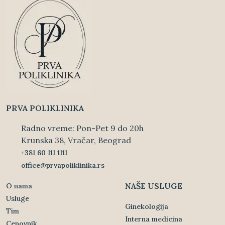
PRVA POLIKLINIKA
Radno vreme: Pon-Pet 9 do 20h
Krunska 38, Vračar, Beograd
+381 60 111 1111
office@prvapoliklinika.rs
NAŠE USLUGE
O nama
Usluge
Ginekologija
Tim
Interna medicina
Cenovnik