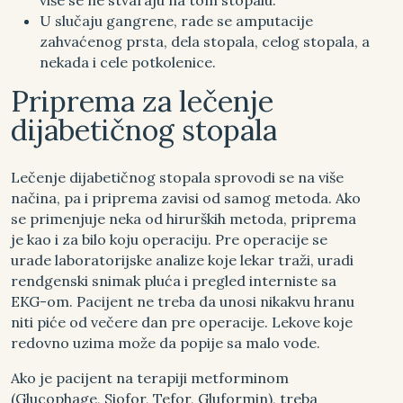
više se ne stvaraju na tom stopalu.
U slučaju gangrene, rade se amputacije
zahvaćenog prsta, dela stopala, celog stopala, a
nekada i cele potkolenice.
Priprema za lečenje
dijabetičnog stopala
Lečenje dijabetičnog stopala sprovodi se na više
načina, pa i priprema zavisi od samog metoda. Ako
se primenjuje neka od hirurških metoda, priprema
je kao i za bilo koju operaciju. Pre operacije se
urade laboratorijske analize koje lekar traži, uradi
rendgenski snimak pluća i pregled interniste sa
EKG-om. Pacijent ne treba da unosi nikakvu hranu
niti piće od večere dan pre operacije. Lekove koje
redovno uzima može da popije sa malo vode.
Ako je pacijent na terapiji metforminom
(Glucophage, Siofor, Tefor, Gluformin), treba