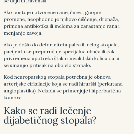
se daju intravenski.
Ako postoje i otvorene rane, čirevi, gnojne
promene, neophodno je njihovo čišćenje, drenaža,
primena antibiotika ili melema za zarastanje rana i
menjanje zavoja.
Ako je došlo do deformiteta palca ili celog stopala,
pacijentu se preporučuje specijalna obuća ili čak i
privremena upotreba štaka i invalidskih kolica da bi
se smanjio pritisak na obolelo stopalo.
Kod neuropatskog stopala potrebna je obnova
arterijske cirkulacije koja se radi hirurški (perkutana
angioplastika). Nekada se primenjuje i hiperbarična
komora.
Kako se radi lečenje
dijabetičnog stopala?