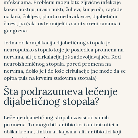
infekcijama. Problemi mogu biti: gljivične infekcije
kože i noktiju, urasli nokti, žuljevi, kurje oči, ragade
na koži, čukljevi, plantarne bradavice, dijabetični
čirevi, pa čak i osteomijelitis sa otvoreni ranama i
gangrena.
Jedna od komplikacija dijabetičnog stopala je
neuropatsko stopalo koje je posledica promena na
nervima, ali je cirkulacija još zadovoljavajuća. Kod
neuroishemičnog stopala, pored promena na
nervima, došlo je i do loše cirkulacije (ne može da se
opipa puls na krvnim sudovima stopala).
Šta podrazumeva lečenje
dijabetičnog stopala?
Lečenje dijabetičnog stopala zavisi od samih
promena. To mogu biti antibiotici i antimikotici u
obliku krema, tinktura i kapsula, ali i antibiotici koji