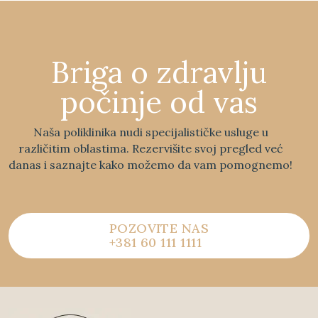
Briga o zdravlju
počinje od vas
Naša poliklinika nudi specijalističke usluge u
različitim oblastima. Rezervišite svoj pregled već
danas i saznajte kako možemo da vam pomognemo!
POZOVITE NAS
+381 60 111 1111