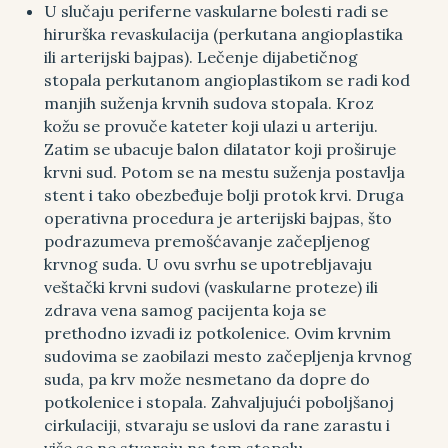
U slučaju periferne vaskularne bolesti radi se
hirurška revaskulacija (perkutana angioplastika
ili arterijski bajpas). Lečenje dijabetičnog
stopala perkutanom angioplastikom se radi kod
manjih suženja krvnih sudova stopala. Kroz
kožu se provuče kateter koji ulazi u arteriju.
Zatim se ubacuje balon dilatator koji proširuje
krvni sud. Potom se na mestu suženja postavlja
stent i tako obezbeđuje bolji protok krvi. Druga
operativna procedura je arterijski bajpas, što
podrazumeva premošćavanje začepljenog
krvnog suda. U ovu svrhu se upotrebljavaju
veštački krvni sudovi (vaskularne proteze) ili
zdrava vena samog pacijenta koja se
prethodno izvadi iz potkolenice. Ovim krvnim
sudovima se zaobilazi mesto začepljenja krvnog
suda, pa krv može nesmetano da dopre do
potkolenice i stopala. Zahvaljujući poboljšanoj
cirkulaciji, stvaraju se uslovi da rane zarastu i