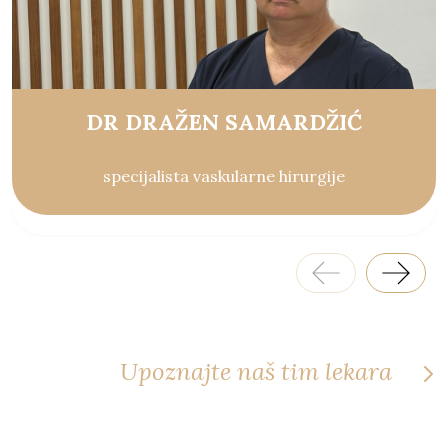
DR DRAŽEN SAMARDŽIĆ
specijalista vaskularne hirurgije
Upoznajte naš tim lekara