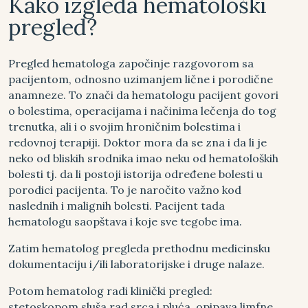
Kako izgleda hematološki
pregled?
Pregled hematologa započinje razgovorom sa
pacijentom, odnosno uzimanjem lične i porodične
anamneze. To znači da hematologu pacijent govori
o bolestima, operacijama i načinima lečenja do tog
trenutka, ali i o svojim hroničnim bolestima i
redovnoj terapiji. Doktor mora da se zna i da li je
neko od bliskih srodnika imao neku od hematoloških
bolesti tj. da li postoji istorija određene bolesti u
porodici pacijenta. To je naročito važno kod
naslednih i malignih bolesti. Pacijent tada
hematologu saopštava i koje sve tegobe ima.
Zatim hematolog pregleda prethodnu medicinsku
dokumentaciju i/ili laboratorijske i druge nalaze.
Potom hematolog radi klinički pregled:
stetoskopom sluša rad srca i pluća, opipava limfne