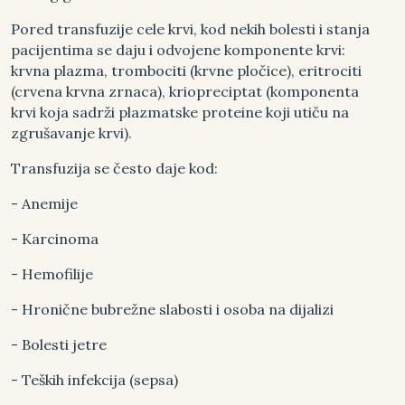
Pored transfuzije cele krvi, kod nekih bolesti i stanja
pacijentima se daju i odvojene komponente krvi:
krvna plazma, trombociti (krvne pločice), eritrociti
(crvena krvna zrnaca), kriopreciptat (komponenta
krvi koja sadrži plazmatske proteine koji utiču na
zgrušavanje krvi).
Transfuzija se često daje kod:
- Anemije
- Karcinoma
- Hemofilije
- Hronične bubrežne slabosti i osoba na dijalizi
- Bolesti jetre
- Teških infekcija (sepsa)