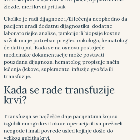
žlezde, meri krvni pritisak.
Ukoliko je radi dijagnoze i/ili lečenja neophodno da
pacijent uradi dodatnu dijagnostiku, dodatne
laboratorisjke analize, punkcije ili biopsije kostne
srži ili mu je potreban pregled onkologa, hematolog
će dati uput. Kada se na osnovu postojeće
medicinske dokumentacije može postaviti
pouzdana dijagnoza, hematolog propisuje način
lečenja (lekove, suplemente, infuzije gvožđa ili
transfuzije.
Kada se rade transfuzije
krvi?
Transfuzija se najčešće daje pacijentima koji su
izgubili mnogo krvi tokom operacija ili su preživeli
nezgode i imali povrede usled kojihje došlo do
velikog gubitka krvi.