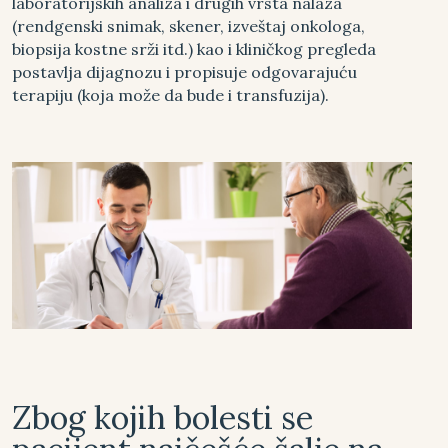
laboratorijskih analiza i drugih vrsta nalaza
(rendgenski snimak, skener, izveštaj onkologa,
biopsija kostne srži itd.) kao i kliničkog pregleda
postavlja dijagnozu i propisuje odgovarajuću
terapiju (koja može da bude i transfuzija).
Zbog kojih bolesti se