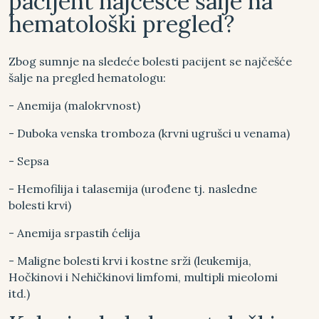
pacijent najčešće šalje na
hematološki pregled?
Zbog sumnje na sledeće bolesti pacijent se najčešće
šalje na pregled hematologu:
- Anemija (malokrvnost)
- Duboka venska tromboza (krvni ugrušci u venama)
- Sepsa
- Hemofilija i talasemija (urođene tj. nasledne
bolesti krvi)
- Anemija srpastih ćelija
- Maligne bolesti krvi i kostne srži (leukemija,
Hočkinovi i Nehičkinovi limfomi, multipli mieolomi
itd.)