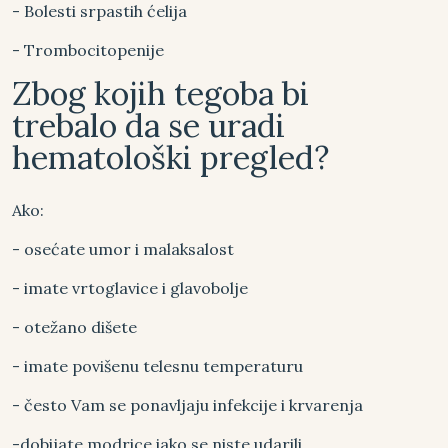
- Bolesti srpastih ćelija
- Trombocitopenije
Zbog kojih tegoba bi
trebalo da se uradi
hematološki pregled?
Ako:
- osećate umor i malaksalost
- imate vrtoglavice i glavobolje
- otežano dišete
- imate povišenu telesnu temperaturu
- često Vam se ponavljaju infekcije i krvarenja
-dobijate modrice iako se niste udarili