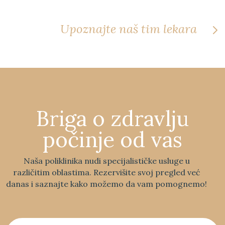
Upoznajte naš tim lekara
Briga o zdravlju
počinje od vas
Naša poliklinika nudi specijalističke usluge u
različitim oblastima. Rezervišite svoj pregled već
danas i saznajte kako možemo da vam pomognemo!