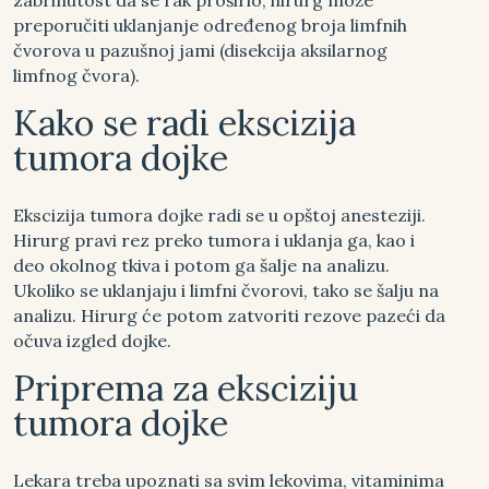
preporučiti uklanjanje određenog broja limfnih
čvorova u pazušnoj jami (disekcija aksilarnog
limfnog čvora).
Kako se radi ekscizija
tumora dojke
Ekscizija tumora dojke radi se u opštoj anesteziji.
Hirurg pravi rez preko tumora i uklanja ga, kao i
deo okolnog tkiva i potom ga šalje na analizu.
Ukoliko se uklanjaju i limfni čvorovi, tako se šalju na
analizu. Hirurg će potom zatvoriti rezove pazeći da
očuva izgled dojke.
Priprema za eksciziju
tumora dojke
Lekara treba upoznati sa svim lekovima, vitaminima