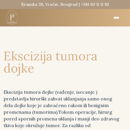
Krunska 38, Vračar, Beograd |
+381 60 11 11 111
Ekscizija tumora
dojke
Ekscizija tumora dojke (vađenje, isecanje )
predstavlja hirurški zahvat uklanjanja samo onog
dela dojke koje je zahvaćeno rakom ili benignim
promenama (tumorima).Tokom operacije, hirurg
pored spornih promena uklanja i manji deo zdravog
tkiva koje okružuje tumor. Za razliku od