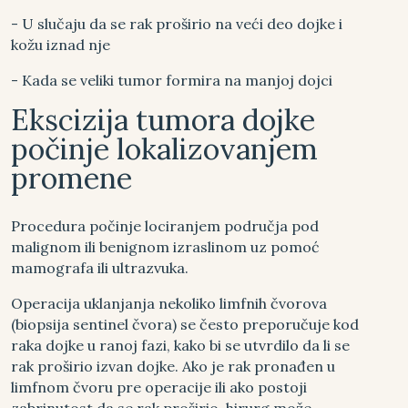
- U slučaju da se rak proširio na veći deo dojke i
kožu iznad nje
- Kada se veliki tumor formira na manjoj dojci
Ekscizija tumora dojke
počinje lokalizovanjem
promene
Procedura počinje lociranjem područja pod
malignom ili benignom izraslinom uz pomoć
mamografa ili ultrazvuka.
Operacija uklanjanja nekoliko limfnih čvorova
(biopsija sentinel čvora) se često preporučuje kod
raka dojke u ranoj fazi, kako bi se utvrdilo da li se
rak proširio izvan dojke. Ako je rak pronađen u
limfnom čvoru pre operacije ili ako postoji
zabrinutost da se rak proširio, hirurg može