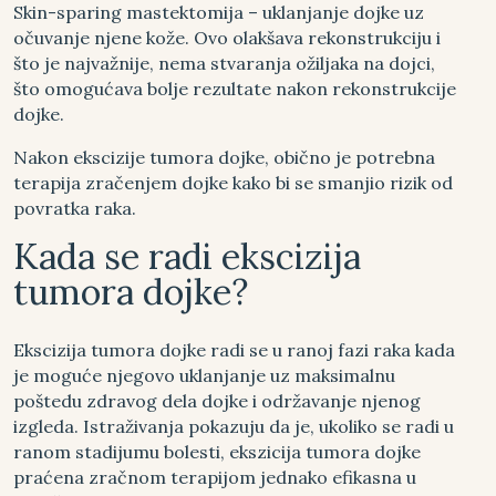
Skin-sparing mastektomija – uklanjanje dojke uz
očuvanje njene kože. Ovo olakšava rekonstrukciju i
što je najvažnije, nema stvaranja ožiljaka na dojci,
što omogućava bolje rezultate nakon rekonstrukcije
dojke.
Nakon ekscizije tumora dojke, obično je potrebna
terapija zračenjem dojke kako bi se smanjio rizik od
povratka raka.
Kada se radi ekscizija
tumora dojke?
Ekscizija tumora dojke radi se u ranoj fazi raka kada
je moguće njegovo uklanjanje uz maksimalnu
poštedu zdravog dela dojke i održavanje njenog
izgleda. Istraživanja pokazuju da je, ukoliko se radi u
ranom stadijumu bolesti, ekszicija tumora dojke
praćena zračnom terapijom jednako efikasna u