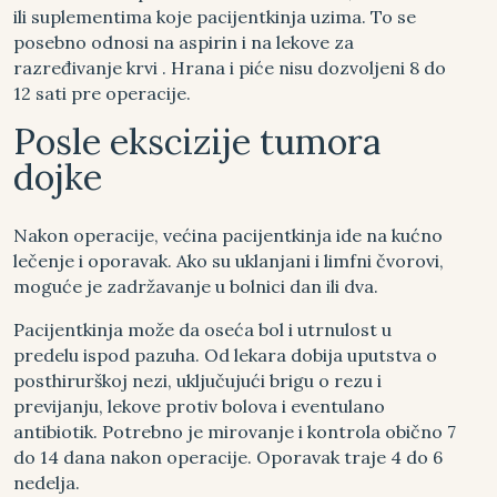
ili suplementima koje pacijentkinja uzima. To se
posebno odnosi na aspirin i na lekove za
razređivanje krvi . Hrana i piće nisu dozvoljeni 8 do
12 sati pre operacije.
Posle ekscizije tumora
dojke
Nakon operacije, većina pacijentkinja ide na kućno
lečenje i oporavak. Ako su uklanjani i limfni čvorovi,
moguće je zadržavanje u bolnici dan ili dva.
Pacijentkinja može da oseća bol i utrnulost u
predelu ispod pazuha. Od lekara dobija uputstva o
posthirurškoj nezi, uključujući brigu o rezu i
previjanju, lekove protiv bolova i eventulano
antibiotik. Potrebno je mirovanje i kontrola obično 7
do 14 dana nakon operacije. Oporavak traje 4 do 6
nedelja.