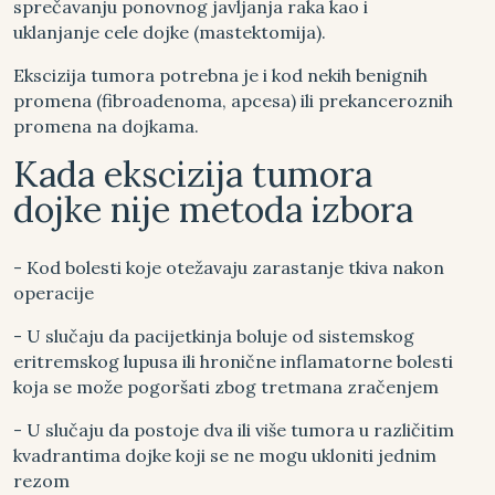
sprečavanju ponovnog javljanja raka kao i
uklanjanje cele dojke (mastektomija).
Ekscizija tumora potrebna je i kod nekih benignih
promena (fibroadenoma, apcesa) ili prekanceroznih
promena na dojkama.
Kada ekscizija tumora
dojke nije metoda izbora
- Kod bolesti koje otežavaju zarastanje tkiva nakon
operacije
- U slučaju da pacijetkinja boluje od sistemskog
eritremskog lupusa ili hronične inflamatorne bolesti
koja se može pogoršati zbog tretmana zračenjem
- U slučaju da postoje dva ili više tumora u različitim
kvadrantima dojke koji se ne mogu ukloniti jednim
rezom