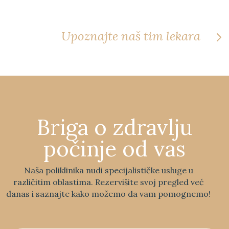
Upoznajte naš tim lekara
Briga o zdravlju
počinje od vas
Naša poliklinika nudi specijalističke usluge u
različitim oblastima. Rezervišite svoj pregled već
danas i saznajte kako možemo da vam pomognemo!