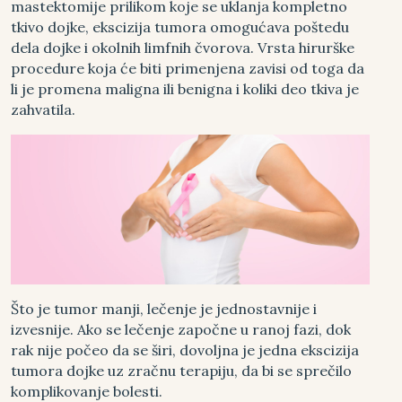
mastektomije prilikom koje se uklanja kompletno
tkivo dojke, ekscizija tumora omogućava poštedu
dela dojke i okolnih limfnih čvorova. Vrsta hirurške
procedure koja će biti primenjena zavisi od toga da
li je promena maligna ili benigna i koliki deo tkiva je
zahvatila.
Što je tumor manji, lečenje je jednostavnije i
izvesnije. Ako se lečenje započne u ranoj fazi, dok
rak nije počeo da se širi, dovoljna je jedna ekscizija
tumora dojke uz zračnu terapiju, da bi se sprečilo
komplikovanje bolesti.