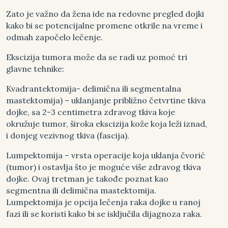
Zato je važno da žena ide na redovne pregled dojki
kako bi se potencijalne promene otkrile na vreme i
odmah započelo lečenje.
Ekscizija tumora može da se radi uz pomoć tri
glavne tehnike:
Kvadrantektomija- delimična ili segmentalna
mastektomija) – uklanjanje približno četvrtine tkiva
dojke, sa 2-3 centimetra zdravog tkiva koje
okružuje tumor, široka ekscizija kože koja leži iznad,
i donjeg vezivnog tkiva (fascija).
Lumpektomija – vrsta operacije koja uklanja čvorić
(tumor) i ostavlja što je moguće više zdravog tkiva
dojke. Ovaj tretman je takođe poznat kao
segmentna ili delimična mastektomija.
Lumpektomija je opcija lečenja raka dojke u ranoj
fazi ili se koristi kako bi se isključila dijagnoza raka.